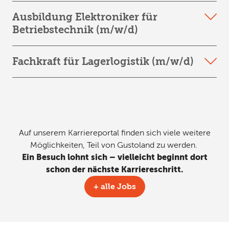
Rechnungswesen / Finanzen / Controlling
+ mehr erfahren
Berufseinstieg, Berufserfahrene
Ausbildung Elektroniker für
Westfleisch SCE mbH, Standort Oer-Erkenschwick
Festanstellung
Betriebstechnik (m/w/d)
Technik
+ mehr erfahren
Berufseinstieg, Berufserfahrene
Festanstellung
Fachkraft für Lagerlogistik (m/w/d)
Westfleisch SCE mbH, Standort Oer-Erkenschwick
+ mehr erfahren
Technik
Ausbildung/Duales Studium
Westfleisch SCE mbH, Standort Oer-Erkenschwick
Ausbildung
Logistik / Transport
+ mehr erfahren
Berufserfahrene
Festanstellung
Auf unserem Karriereportal finden sich viele weitere
Möglichkeiten, Teil von Gustoland zu werden.
+ mehr erfahren
Ein Besuch lohnt sich – vielleicht beginnt dort
schon der nächste Karriereschritt.
+ alle Jobs