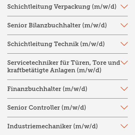
Schichtleitung Verpackung (m/w/d)
Westfleisch SCE mbH, Standort Oer-Erkenschwick
Produktion
Berufseinstieg, Berufserfahrene, Quereinstieg
Senior Bilanzbuchhalter (m/w/d)
Westfleisch SCE mbH, Standort Oer-Erkenschwick
Festanstellung
Produktion
+ mehr erfahren
Quereinstieg, Berufseinstieg
Schichtleitung Technik (m/w/d)
Westfleisch SCE mbH, Standort Oer-Erkenschwick
Festanstellung
Rechnungswesen / Finanzen / Controlling
+ mehr erfahren
Berufserfahrene
Servicetechniker für Türen, Tore und
Westfleisch SCE mbH, Standort Oer-Erkenschwick
Festanstellung
kraftbetätigte Anlagen (m/w/d)
Technik
+ mehr erfahren
Berufserfahrene
Festanstellung
Finanzbuchhalter (m/w/d)
Westfleisch SCE mbH, Standort Oer-Erkenschwick
+ mehr erfahren
Technik
Berufseinstieg, Berufserfahrene
Senior Controller (m/w/d)
Westfleisch SCE mbH, Standort Oer-Erkenschwick
Festanstellung
Rechnungswesen / Finanzen / Controlling
+ mehr erfahren
Berufseinstieg, Berufserfahrene
Industriemechaniker (m/w/d)
Westfleisch SCE mbH, Standort Oer-Erkenschwick
Festanstellung